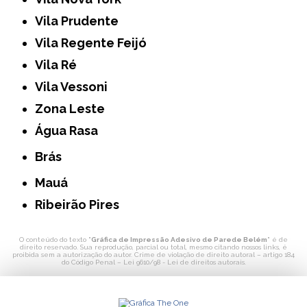
Vila Prudente
Vila Regente Feijó
Vila Ré
Vila Vessoni
Zona Leste
Água Rasa
Brás
Mauá
Ribeirão Pires
O conteúdo do texto "
Gráfica de Impressão Adesivo de Parede Belém
" é de
direito reservado. Sua reprodução, parcial ou total, mesmo citando nossos links, é
proibida sem a autorização do autor. Crime de violação de direito autoral – artigo 184
do Código Penal –
Lei 9610/98 - Lei de direitos autorais
.