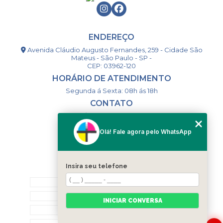
ENDEREÇO
Avenida Cláudio Augusto Fernandes, 259 - Cidade São
Mateus - São Paulo - SP -
CEP: 03962-120
HORÁRIO DE ATENDIMENTO
Segunda á Sexta: 08h ás 18h
CONTATO
(11) 98994-1867
(11) 98993-9556
Olá! Fale agora pelo WhatsApp
togsm1@gmail.com
Insira seu telefone
MENU
HOME
QUEM SOMOS
INICIAR CONVERSA
CONTATO