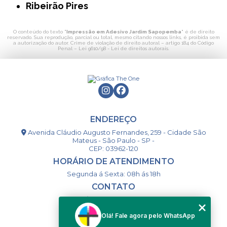
Ribeirão Pires
O conteúdo do texto "
Impressão em Adesivo Jardim Sapopemba
" é de direito
reservado. Sua reprodução, parcial ou total, mesmo citando nossos links, é proibida sem
a autorização do autor. Crime de violação de direito autoral – artigo 184 do Código
Penal –
Lei 9610/98 - Lei de direitos autorais
.
ENDEREÇO
Avenida Cláudio Augusto Fernandes, 259 - Cidade São
Mateus - São Paulo - SP -
CEP: 03962-120
HORÁRIO DE ATENDIMENTO
Segunda á Sexta: 08h ás 18h
CONTATO
(11) 98994-1867
(11) 98993-9556
Olá! Fale agora pelo WhatsApp
togsm1@gmail.com