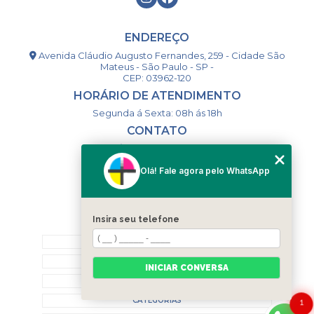
ENDEREÇO
Avenida Cláudio Augusto Fernandes, 259 - Cidade São
Mateus - São Paulo - SP -
CEP: 03962-120
HORÁRIO DE ATENDIMENTO
Segunda á Sexta: 08h ás 18h
CONTATO
(11) 98994-1867
(11) 98993-9556
Olá! Fale agora pelo WhatsApp
togsm1@gmail.com
Insira seu telefone
MENU
HOME
QUEM SOMOS
INICIAR CONVERSA
CONTATO
CATEGORIAS
1