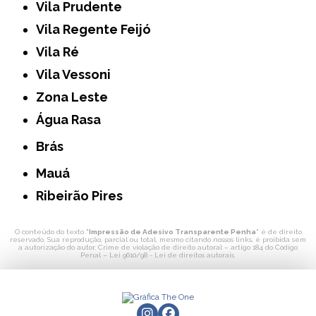
Vila Prudente
Vila Regente Feijó
Vila Ré
Vila Vessoni
Zona Leste
Água Rasa
Brás
Mauá
Ribeirão Pires
O conteúdo do texto "
Impressão de Adesivo Transparente Penha
" é de direito
reservado. Sua reprodução, parcial ou total, mesmo citando nossos links, é proibida sem
a autorização do autor. Crime de violação de direito autoral – artigo 184 do Código
Penal –
Lei 9610/98 - Lei de direitos autorais
.