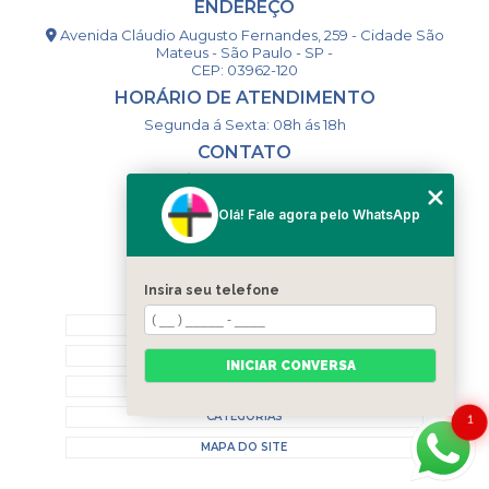
ENDEREÇO
Avenida Cláudio Augusto Fernandes, 259 - Cidade São
Mateus - São Paulo - SP -
CEP: 03962-120
HORÁRIO DE ATENDIMENTO
Segunda á Sexta: 08h ás 18h
CONTATO
(11) 98994-1867
(11) 98993-9556
Olá! Fale agora pelo WhatsApp
togsm1@gmail.com
Insira seu telefone
MENU
HOME
QUEM SOMOS
INICIAR CONVERSA
CONTATO
CATEGORIAS
1
MAPA DO SITE