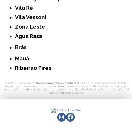
Vila Ré
Vila Vessoni
Zona Leste
Água Rasa
Brás
Mauá
Ribeirão Pires
O conteúdo do texto "
Impressão Adesivo Vila Matilde
" é de direito reservado. Sua
reprodução, parcial ou total, mesmo citando nossos links, é proibida sem a autorização
do autor. Crime de violação de direito autoral – artigo 184 do Código Penal –
Lei 9610/98
- Lei de direitos autorais
.