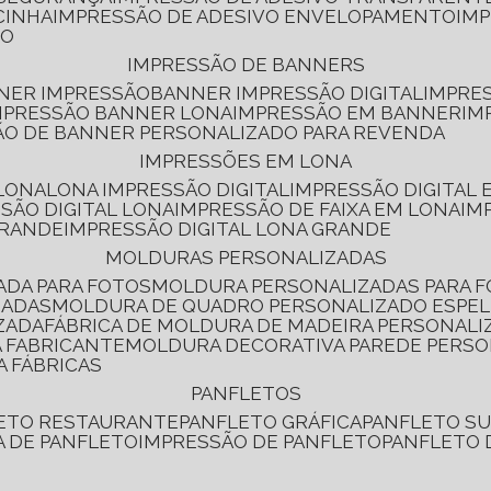
CINHA
IMPRESSÃO DE ADESIVO ENVELOPAMENTO
IM
RO
IMPRESSÃO DE BANNERS
NNER IMPRESSÃO
BANNER IMPRESSÃO DIGITAL
IMPRE
MPRESSÃO BANNER LONA
IMPRESSÃO EM BANNER
IM
ÃO DE BANNER PERSONALIZADO PARA REVENDA
IMPRESSÕES EM LONA
 LONA
LONA IMPRESSÃO DIGITAL
IMPRESSÃO DIGITAL
SSÃO DIGITAL LONA
IMPRESSÃO DE FAIXA EM LONA
IM
GRANDE
IMPRESSÃO DIGITAL LONA GRANDE
MOLDURAS PERSONALIZADAS
ADA PARA FOTOS
MOLDURA PERSONALIZADAS PARA 
ZADAS
MOLDURA DE QUADRO PERSONALIZADO ESPE
ZADA
FÁBRICA DE MOLDURA DE MADEIRA PERSONALI
 FABRICANTE
MOLDURA DECORATIVA PAREDE PERS
A FÁBRICAS
PANFLETOS
LETO RESTAURANTE
PANFLETO GRÁFICA
PANFLETO 
CA DE PANFLETO
IMPRESSÃO DE PANFLETO
PANFLETO