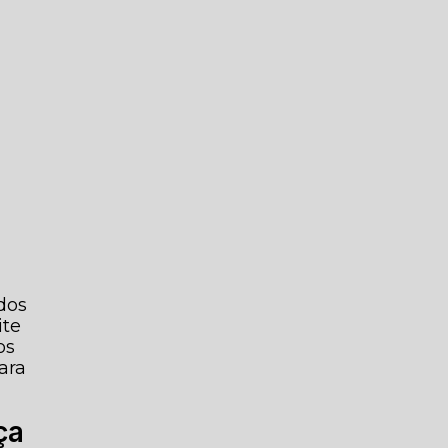
dos
ite
os
ara
ça