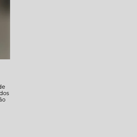
de
ados
ão