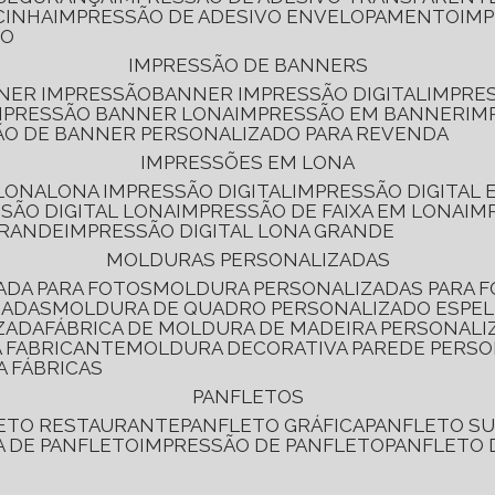
CINHA
IMPRESSÃO DE ADESIVO ENVELOPAMENTO
IM
RO
IMPRESSÃO DE BANNERS
NNER IMPRESSÃO
BANNER IMPRESSÃO DIGITAL
IMPRE
MPRESSÃO BANNER LONA
IMPRESSÃO EM BANNER
IM
ÃO DE BANNER PERSONALIZADO PARA REVENDA
IMPRESSÕES EM LONA
 LONA
LONA IMPRESSÃO DIGITAL
IMPRESSÃO DIGITAL
SSÃO DIGITAL LONA
IMPRESSÃO DE FAIXA EM LONA
IM
GRANDE
IMPRESSÃO DIGITAL LONA GRANDE
MOLDURAS PERSONALIZADAS
ADA PARA FOTOS
MOLDURA PERSONALIZADAS PARA 
ZADAS
MOLDURA DE QUADRO PERSONALIZADO ESPE
ZADA
FÁBRICA DE MOLDURA DE MADEIRA PERSONALI
 FABRICANTE
MOLDURA DECORATIVA PAREDE PERS
A FÁBRICAS
PANFLETOS
LETO RESTAURANTE
PANFLETO GRÁFICA
PANFLETO 
CA DE PANFLETO
IMPRESSÃO DE PANFLETO
PANFLETO