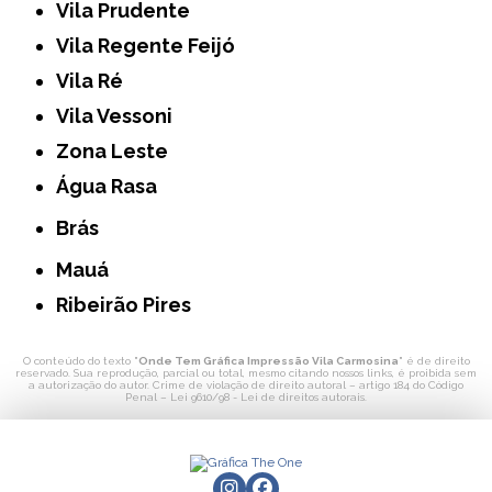
Vila Prudente
Vila Regente Feijó
Vila Ré
Vila Vessoni
Zona Leste
Água Rasa
Brás
Mauá
Ribeirão Pires
O conteúdo do texto "
Onde Tem Gráfica Impressão Vila Carmosina
" é de direito
reservado. Sua reprodução, parcial ou total, mesmo citando nossos links, é proibida sem
a autorização do autor. Crime de violação de direito autoral – artigo 184 do Código
Penal –
Lei 9610/98 - Lei de direitos autorais
.