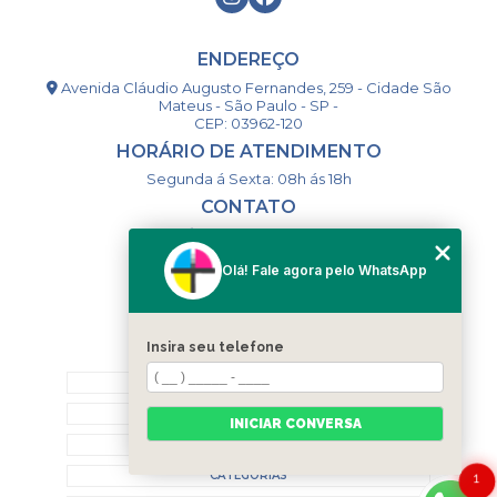
ENDEREÇO
Avenida Cláudio Augusto Fernandes, 259 - Cidade São
Mateus - São Paulo - SP -
CEP: 03962-120
HORÁRIO DE ATENDIMENTO
Segunda á Sexta: 08h ás 18h
CONTATO
(11) 98994-1867
(11) 98993-9556
Olá! Fale agora pelo WhatsApp
togsm1@gmail.com
Insira seu telefone
MENU
HOME
QUEM SOMOS
INICIAR CONVERSA
CONTATO
CATEGORIAS
1