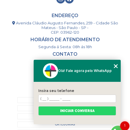
ENDEREÇO
Avenida Cláudio Augusto Fernandes, 259 - Cidade São
Mateus - São Paulo - SP -
CEP: 03962-120
HORÁRIO DE ATENDIMENTO
Segunda á Sexta: 08h ás 18h
CONTATO
(11) 98994-1867
(11) 98993-9556
Olá! Fale agora pelo WhatsApp
togsm1@gmail.com
Insira seu telefone
MENU
HOME
QUEM SOMOS
INICIAR CONVERSA
CONTATO
CATEGORIAS
1