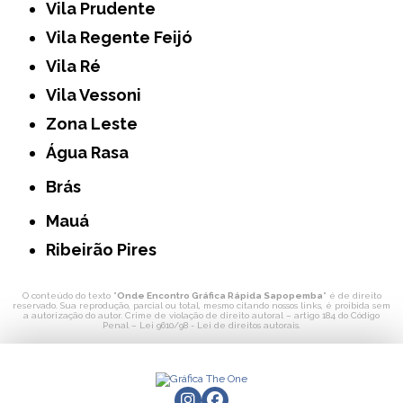
Vila Prudente
Vila Regente Feijó
Vila Ré
Vila Vessoni
Zona Leste
Água Rasa
Brás
Mauá
Ribeirão Pires
O conteúdo do texto "
Onde Encontro Gráfica Rápida Sapopemba
" é de direito
reservado. Sua reprodução, parcial ou total, mesmo citando nossos links, é proibida sem
a autorização do autor. Crime de violação de direito autoral – artigo 184 do Código
Penal –
Lei 9610/98 - Lei de direitos autorais
.