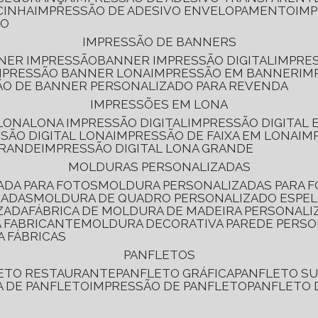
CINHA
IMPRESSÃO DE ADESIVO ENVELOPAMENTO
IM
RO
IMPRESSÃO DE BANNERS
NNER IMPRESSÃO
BANNER IMPRESSÃO DIGITAL
IMPRE
MPRESSÃO BANNER LONA
IMPRESSÃO EM BANNER
IM
ÃO DE BANNER PERSONALIZADO PARA REVENDA
IMPRESSÕES EM LONA
 LONA
LONA IMPRESSÃO DIGITAL
IMPRESSÃO DIGITAL
SSÃO DIGITAL LONA
IMPRESSÃO DE FAIXA EM LONA
IM
GRANDE
IMPRESSÃO DIGITAL LONA GRANDE
MOLDURAS PERSONALIZADAS
ADA PARA FOTOS
MOLDURA PERSONALIZADAS PARA 
ZADAS
MOLDURA DE QUADRO PERSONALIZADO ESPE
ZADA
FÁBRICA DE MOLDURA DE MADEIRA PERSONALI
 FABRICANTE
MOLDURA DECORATIVA PAREDE PERS
A FÁBRICAS
PANFLETOS
LETO RESTAURANTE
PANFLETO GRÁFICA
PANFLETO 
CA DE PANFLETO
IMPRESSÃO DE PANFLETO
PANFLETO