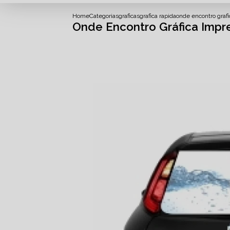
Home
Categorias
graficas
grafica rapida
onde encontro graf
Onde Encontro Gráfica Impr