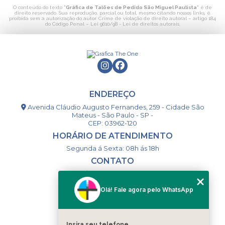
O conteúdo do texto "
Gráfica de Talões de Pedido São Miguel Paulista
" é de
direito reservado. Sua reprodução, parcial ou total, mesmo citando nossos links, é
proibida sem a autorização do autor. Crime de violação de direito autoral – artigo 184
do Código Penal –
Lei 9610/98 - Lei de direitos autorais
.
ENDEREÇO
Avenida Cláudio Augusto Fernandes, 259 - Cidade São
Mateus - São Paulo - SP -
CEP: 03962-120
HORÁRIO DE ATENDIMENTO
Segunda á Sexta: 08h ás 18h
CONTATO
(11) 98994-1867
(11) 98993-9556
Olá! Fale agora pelo WhatsApp
togsm1@gmail.com
Insira seu telefone