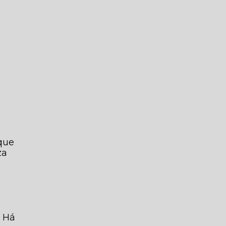
 que
za
. Há