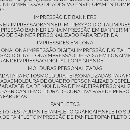
CINHA
IMPRESSÃO DE ADESIVO ENVELOPAMENTO
IM
RO
IMPRESSÃO DE BANNERS
NNER IMPRESSÃO
BANNER IMPRESSÃO DIGITAL
IMPRE
MPRESSÃO BANNER LONA
IMPRESSÃO EM BANNER
IM
ÃO DE BANNER PERSONALIZADO PARA REVENDA
IMPRESSÕES EM LONA
 LONA
LONA IMPRESSÃO DIGITAL
IMPRESSÃO DIGITAL
SSÃO DIGITAL LONA
IMPRESSÃO DE FAIXA EM LONA
IM
GRANDE
IMPRESSÃO DIGITAL LONA GRANDE
MOLDURAS PERSONALIZADAS
ADA PARA FOTOS
MOLDURA PERSONALIZADAS PARA 
ZADAS
MOLDURA DE QUADRO PERSONALIZADO ESPE
ZADA
FÁBRICA DE MOLDURA DE MADEIRA PERSONALI
 FABRICANTE
MOLDURA DECORATIVA PAREDE PERS
A FÁBRICAS
PANFLETOS
LETO RESTAURANTE
PANFLETO GRÁFICA
PANFLETO 
CA DE PANFLETO
IMPRESSÃO DE PANFLETO
PANFLETO