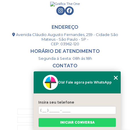
ENDEREÇO
Avenida Cláudio Augusto Fernandes, 259 - Cidade São
Mateus - São Paulo - SP -
CEP: 03962-120
HORÁRIO DE ATENDIMENTO
Segunda á Sexta: 08h ás 18h
CONTATO
(11) 98994-1867
(11) 98993-9556
Olá! Fale agora pelo WhatsApp
togsm1@gmail.com
Insira seu telefone
MENU
HOME
QUEM SOMOS
INICIAR CONVERSA
CONTATO