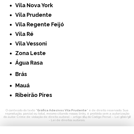
Vila Nova York
Vila Prudente
Vila Regente Feijó
Vila Ré
Vila Vessoni
Zona Leste
Água Rasa
Brás
Mauá
Ribeirão Pires
O conteúdo do texto "
Gráfica Adesivos Vila Prudente
" é de direito reservado. Sua
reprodução, parcial ou total, mesmo citando nossos links, é proibida sem a autorização
do autor. Crime de violação de direito autoral – artigo 184 do Código Penal –
Lei 9610/98
- Lei de direitos autorais
.