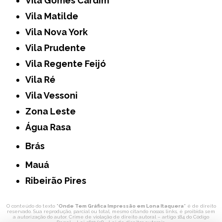
Vila Gomes Cardim
Vila Matilde
Vila Nova York
Vila Prudente
Vila Regente Feijó
Vila Ré
Vila Vessoni
Zona Leste
Água Rasa
Brás
Mauá
Ribeirão Pires
O conteúdo do texto "
Onde Tem Gráfica Impressão em Lona Itaquera
" é de direito
reservado. Sua reprodução, parcial ou total, mesmo citando nossos links, é proibida sem
a autorização do autor. Crime de violação de direito autoral – artigo 184 do Código