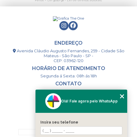
Penal –
Lei 9610/98 - Lei de direitos autorais
.
ENDEREÇO
Avenida Cláudio Augusto Fernandes, 259 - Cidade São
Mateus - São Paulo - SP -
CEP: 03962-120
HORÁRIO DE ATENDIMENTO
Segunda á Sexta: 08h ás 18h
CONTATO
(11) 98994-1867
(11) 98993-9556
Olá! Fale agora pelo WhatsApp
togsm1@gmail.com
Insira seu telefone
MENU
HOME