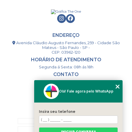
ENDEREÇO
Avenida Cláudio Augusto Fernandes, 259 - Cidade São
Mateus - São Paulo - SP -
CEP: 03962-120
HORÁRIO DE ATENDIMENTO
Segunda á Sexta: 08h ás 18h
CONTATO
(11) 98994-1867
(11) 98993-9556
Olá! Fale agora pelo WhatsApp
togsm1@gmail.com
Insira seu telefone
MENU
HOME
QUEM SOMOS