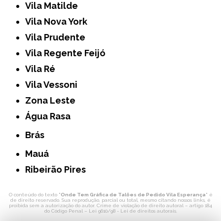
Vila Matilde
Vila Nova York
Vila Prudente
Vila Regente Feijó
Vila Ré
Vila Vessoni
Zona Leste
Água Rasa
Brás
Mauá
Ribeirão Pires
O conteúdo do texto "
Onde Tem Gráfica de Talões de Pedido Vila Esperança
" é
de direito reservado. Sua reprodução, parcial ou total, mesmo citando nossos links, é
proibida sem a autorização do autor. Crime de violação de direito autoral – artigo 184
do Código Penal –
Lei 9610/98 - Lei de direitos autorais
.