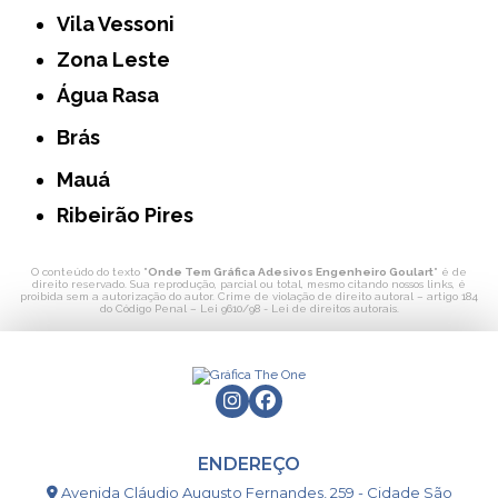
Vila Vessoni
Zona Leste
Água Rasa
Brás
Mauá
Ribeirão Pires
O conteúdo do texto "
Onde Tem Gráfica Adesivos Engenheiro Goulart
" é de
direito reservado. Sua reprodução, parcial ou total, mesmo citando nossos links, é
proibida sem a autorização do autor. Crime de violação de direito autoral – artigo 184
do Código Penal –
Lei 9610/98 - Lei de direitos autorais
.
ENDEREÇO
Avenida Cláudio Augusto Fernandes, 259 - Cidade São