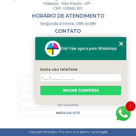
Mateus - São Paulo - SP -
CEP: 03962-120
HORÁRIO DE ATENDIMENTO
Segunda á Sexta: 08h ás 18h
CONTATO
(11) 98994-1867
(11) 98993-9556
Olá! Fale agora pelo WhatsApp
togsm1@gmail.com
Insira seu telefone
MENU
HOME
QUEM SOMOS
INICIAR CONVERSA
CONTATO
CATEGORIAS
1
MAPA DO SITE
Copyright © Gráfica The One. (Lei 9610 de 19/02/1998)