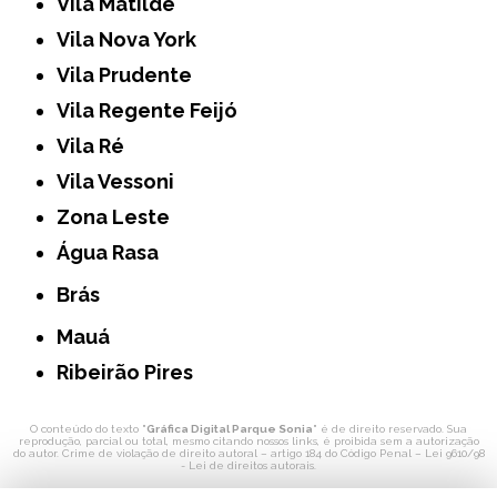
Vila Matilde
Vila Nova York
Vila Prudente
Vila Regente Feijó
Vila Ré
Vila Vessoni
Zona Leste
Água Rasa
Brás
Mauá
Ribeirão Pires
O conteúdo do texto "
Gráfica Digital Parque Sonia
" é de direito reservado. Sua
reprodução, parcial ou total, mesmo citando nossos links, é proibida sem a autorização
do autor. Crime de violação de direito autoral – artigo 184 do Código Penal –
Lei 9610/98
- Lei de direitos autorais
.