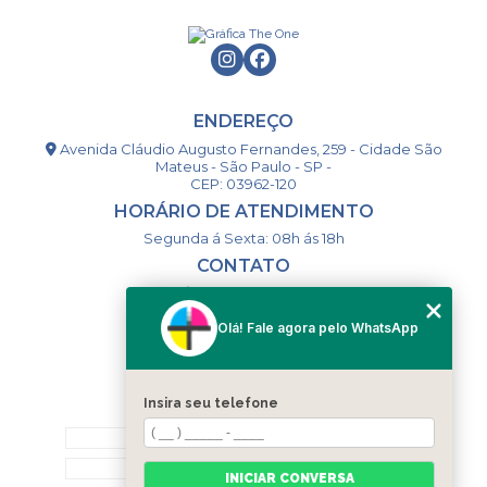
ENDEREÇO
Avenida Cláudio Augusto Fernandes, 259 - Cidade São
Mateus - São Paulo - SP -
CEP: 03962-120
HORÁRIO DE ATENDIMENTO
Segunda á Sexta: 08h ás 18h
CONTATO
(11) 98994-1867
(11) 98993-9556
Olá! Fale agora pelo WhatsApp
togsm1@gmail.com
Insira seu telefone
MENU
HOME
QUEM SOMOS
INICIAR CONVERSA