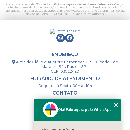
O conteúdo do texto "
Onde Tem Gráfica Impressão em Lona Belenzinho
" é de
direito reservado. Sua reprodução, parcial ou total, mesmo citando nossos links, é
proibida sem a autorização do autor. Crime de violação de direito autoral – artigo 184
do Código Penal –
Lei 9610/98 - Lei de direitos autorais
.
ENDEREÇO
Avenida Cláudio Augusto Fernandes, 259 - Cidade São
Mateus - São Paulo - SP -
CEP: 03962-120
HORÁRIO DE ATENDIMENTO
Segunda á Sexta: 08h ás 18h
CONTATO
(11) 98994-1867
(11) 98993-9556
Olá! Fale agora pelo WhatsApp
togsm1@gmail.com
Insira seu telefone