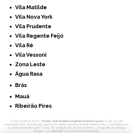
Vila Matilde
Vila Nova York
Vila Prudente
Vila Regente Feijó
Vila Ré
Vila Vessoni
Zona Leste
Água Rasa
Brás
Mauá
Ribeirão Pires
O conteúdo do texto "
Onde Tem Gráfica Digital Anália Franco
" é de direito
reservado. Sua reprodução, parcial ou total, mesmo citando nossos links, é proibida sem
a autorização do autor. Crime de violação de direito autoral – artigo 184 do Código
Penal –
Lei 9610/98 - Lei de direitos autorais
.