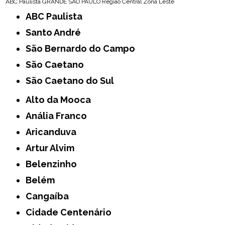
ABC Paulista
GRANDE SÃO PAULO
Região Central
Zona Leste
ABC Paulista
Santo André
São Bernardo do Campo
São Caetano
São Caetano do Sul
Alto da Mooca
Anália Franco
Aricanduva
Artur Alvim
Belenzinho
Belém
Cangaíba
Cidade Centenário