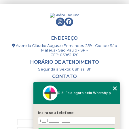
ENDEREÇO
Avenida Cláudio Augusto Fernandes, 259 - Cidade São
Mateus - São Paulo - SP -
CEP: 03962-120
HORÁRIO DE ATENDIMENTO
Segunda á Sexta: 08h ás 18h
CONTATO
(11) 98994-1867
(11) 98993-9556
Olá! Fale agora pelo WhatsApp
togsm1@gmail.com
Insira seu telefone
MENU
HOME