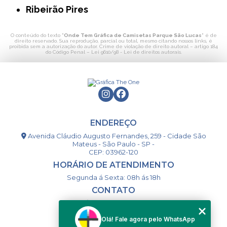
Ribeirão Pires
O conteúdo do texto "
Onde Tem Gráfica de Camisetas Parque São Lucas
" é de
direito reservado. Sua reprodução, parcial ou total, mesmo citando nossos links, é
proibida sem a autorização do autor. Crime de violação de direito autoral – artigo 184
do Código Penal –
Lei 9610/98 - Lei de direitos autorais
.
ENDEREÇO
Avenida Cláudio Augusto Fernandes, 259 - Cidade São
Mateus - São Paulo - SP -
CEP: 03962-120
HORÁRIO DE ATENDIMENTO
Segunda á Sexta: 08h ás 18h
CONTATO
(11) 98994-1867
(11) 98993-9556
Olá! Fale agora pelo WhatsApp