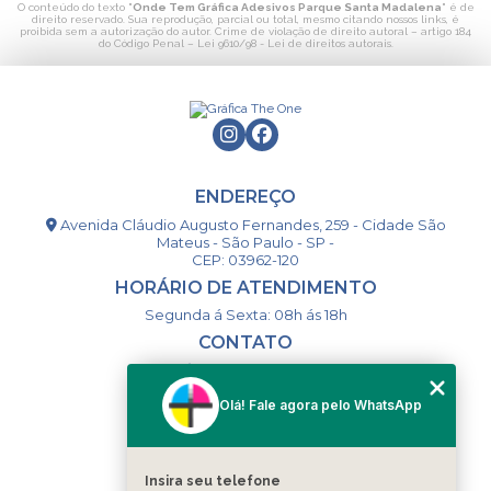
O conteúdo do texto "
Onde Tem Gráfica Adesivos Parque Santa Madalena
" é de
direito reservado. Sua reprodução, parcial ou total, mesmo citando nossos links, é
proibida sem a autorização do autor. Crime de violação de direito autoral – artigo 184
do Código Penal –
Lei 9610/98 - Lei de direitos autorais
.
ENDEREÇO
Avenida Cláudio Augusto Fernandes, 259 - Cidade São
Mateus - São Paulo - SP -
CEP: 03962-120
HORÁRIO DE ATENDIMENTO
Segunda á Sexta: 08h ás 18h
CONTATO
(11) 98994-1867
(11) 98993-9556
Olá! Fale agora pelo WhatsApp
togsm1@gmail.com
Insira seu telefone
MENU