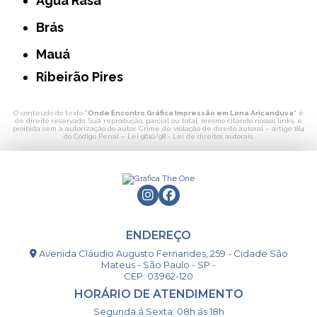
Água Rasa
Brás
Mauá
Ribeirão Pires
O conteúdo do texto "
Onde Encontro Gráfica Impressão em Lona Aricanduva
" é
de direito reservado. Sua reprodução, parcial ou total, mesmo citando nossos links, é
proibida sem a autorização do autor. Crime de violação de direito autoral – artigo 184
do Código Penal –
Lei 9610/98 - Lei de direitos autorais
.
ENDEREÇO
Avenida Cláudio Augusto Fernandes, 259 - Cidade São
Mateus - São Paulo - SP -
CEP: 03962-120
HORÁRIO DE ATENDIMENTO
Segunda á Sexta: 08h ás 18h