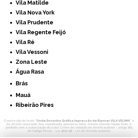
Vila Matilde
Vila Nova York
Vila Prudente
Vila Regente Feijó
Vila Ré
Vila Vessoni
Zona Leste
Água Rasa
Brás
Mauá
Ribeirão Pires
O conteúdo do texto "
Onde Encontro Gráfica Impressão de Banner VILA VELIMA
" é
de direito reservado. Sua reprodução, parcial ou total, mesmo citando nossos links, é
proibida sem a autorização do autor. Crime de violação de direito autoral – artigo 184
do Código Penal –
Lei 9610/98 - Lei de direitos autorais
.