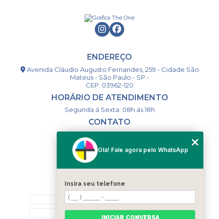
ENDEREÇO
Avenida Cláudio Augusto Fernandes, 259 - Cidade São
Mateus - São Paulo - SP -
CEP: 03962-120
HORÁRIO DE ATENDIMENTO
Segunda á Sexta: 08h ás 18h
CONTATO
(11) 98994-1867
(11) 98993-9556
Olá! Fale agora pelo WhatsApp
togsm1@gmail.com
Insira seu telefone
MENU
HOME
QUEM SOMOS
INICIAR CONVERSA