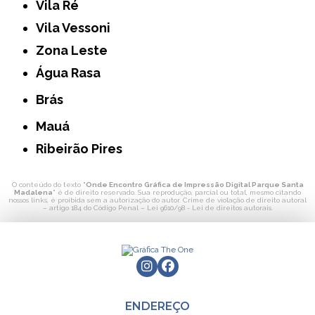
Vila Ré
Vila Vessoni
Zona Leste
Água Rasa
Brás
Mauá
Ribeirão Pires
O conteúdo do texto "
Onde Encontro Gráfica de Impressão Digital Parque Santa
Madalena
" é de direito reservado. Sua reprodução, parcial ou total, mesmo citando
nossos links, é proibida sem a autorização do autor. Crime de violação de direito autoral
– artigo 184 do Código Penal –
Lei 9610/98 - Lei de direitos autorais
.
ENDEREÇO