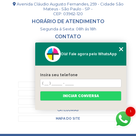
Avenida Cláudio Augusto Fernandes, 259 - Cidade São
Mateus - São Paulo - SP -
CEP: 03962-120
HORÁRIO DE ATENDIMENTO
Segunda á Sexta: 08h ás 18h
CONTATO
(11) 98994-1867
(11) 98993-9556
Olá! Fale agora pelo WhatsApp
togsm1@gmail.com
Insira seu telefone
MENU
HOME
QUEM SOMOS
INICIAR CONVERSA
CONTATO
CATEGORIAS
1
MAPA DO SITE