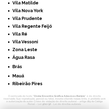
Vila Matilde
Vila Nova York
Vila Prudente
Vila Regente Feijó
Vila Ré
Vila Vessoni
Zona Leste
Água Rasa
Brás
Mauá
Ribeirão Pires
O conteúdo do texto "
Onde Encontro Gráfica Adesivos Belém
" é de direito
reservado. Sua reprodução, parcial ou total, mesmo citando nossos links, é proibida sem
a autorização do autor. Crime de violação de direito autoral – artigo 184 do Código
Penal –
Lei 9610/98 - Lei de direitos autorais
.