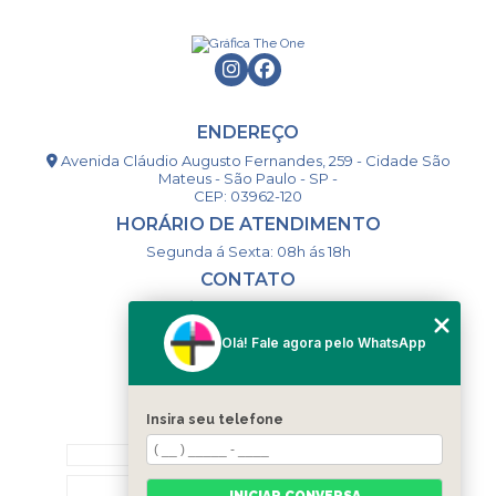
ENDEREÇO
Avenida Cláudio Augusto Fernandes, 259 - Cidade São
Mateus - São Paulo - SP -
CEP: 03962-120
HORÁRIO DE ATENDIMENTO
Segunda á Sexta: 08h ás 18h
CONTATO
(11) 98994-1867
(11) 98993-9556
Olá! Fale agora pelo WhatsApp
togsm1@gmail.com
Insira seu telefone
MENU
HOME
QUEM SOMOS