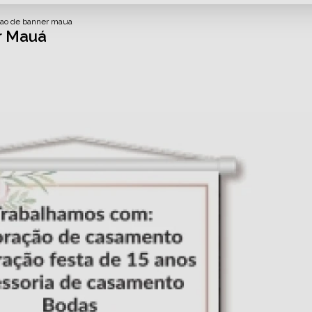
sao de banner maua
r Mauá