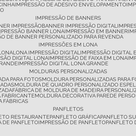
CINHA
IMPRESSÃO DE ADESIVO ENVELOPAMENTO
IM
RO
IMPRESSÃO DE BANNERS
NNER IMPRESSÃO
BANNER IMPRESSÃO DIGITAL
IMPRE
MPRESSÃO BANNER LONA
IMPRESSÃO EM BANNER
IM
ÃO DE BANNER PERSONALIZADO PARA REVENDA
IMPRESSÕES EM LONA
 LONA
LONA IMPRESSÃO DIGITAL
IMPRESSÃO DIGITAL
SSÃO DIGITAL LONA
IMPRESSÃO DE FAIXA EM LONA
IM
GRANDE
IMPRESSÃO DIGITAL LONA GRANDE
MOLDURAS PERSONALIZADAS
ADA PARA FOTOS
MOLDURA PERSONALIZADAS PARA 
ZADAS
MOLDURA DE QUADRO PERSONALIZADO ESPE
ZADA
FÁBRICA DE MOLDURA DE MADEIRA PERSONALI
 FABRICANTE
MOLDURA DECORATIVA PAREDE PERS
A FÁBRICAS
PANFLETOS
LETO RESTAURANTE
PANFLETO GRÁFICA
PANFLETO 
CA DE PANFLETO
IMPRESSÃO DE PANFLETO
PANFLETO