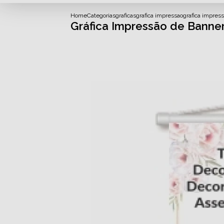
Home
Categorias
graficas
grafica impressao
grafica impres
Gráfica Impressão de Banne