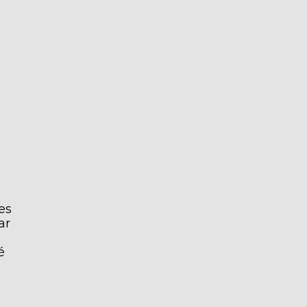
es
ar
é