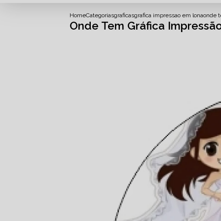
Home
Categorias
graficas
grafica impressao em lona
onde t
Onde Tem Gráfica Impressão