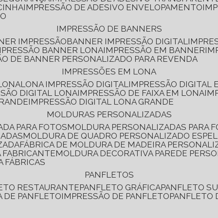
CINHA
IMPRESSÃO DE ADESIVO ENVELOPAMENTO
IM
RO
IMPRESSÃO DE BANNERS
NNER IMPRESSÃO
BANNER IMPRESSÃO DIGITAL
IMPRE
MPRESSÃO BANNER LONA
IMPRESSÃO EM BANNER
IM
ÃO DE BANNER PERSONALIZADO PARA REVENDA
IMPRESSÕES EM LONA
 LONA
LONA IMPRESSÃO DIGITAL
IMPRESSÃO DIGITAL
SSÃO DIGITAL LONA
IMPRESSÃO DE FAIXA EM LONA
IM
GRANDE
IMPRESSÃO DIGITAL LONA GRANDE
MOLDURAS PERSONALIZADAS
ADA PARA FOTOS
MOLDURA PERSONALIZADAS PARA 
ZADAS
MOLDURA DE QUADRO PERSONALIZADO ESPE
ZADA
FÁBRICA DE MOLDURA DE MADEIRA PERSONALI
 FABRICANTE
MOLDURA DECORATIVA PAREDE PERS
A FÁBRICAS
PANFLETOS
LETO RESTAURANTE
PANFLETO GRÁFICA
PANFLETO 
CA DE PANFLETO
IMPRESSÃO DE PANFLETO
PANFLETO