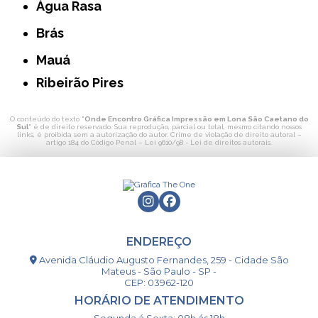
Água Rasa
Brás
Mauá
Ribeirão Pires
O conteúdo do texto "
Onde Encontro Gráfica Impressão em Lona São Caetano do
Sul
" é de direito reservado. Sua reprodução, parcial ou total, mesmo citando nossos
links, é proibida sem a autorização do autor. Crime de violação de direito autoral –
artigo 184 do Código Penal –
Lei 9610/98 - Lei de direitos autorais
.
ENDEREÇO
Avenida Cláudio Augusto Fernandes, 259 - Cidade São
Mateus - São Paulo - SP -
CEP: 03962-120
HORÁRIO DE ATENDIMENTO
Segunda á Sexta: 08h ás 18h