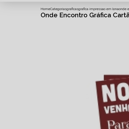
Home
Categorias
graficas
grafica impressao em lona
onde e
Onde Encontro Gráfica Cart