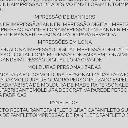
CINHA
IMPRESSÃO DE ADESIVO ENVELOPAMENTO
IM
RO
IMPRESSÃO DE BANNERS
NNER IMPRESSÃO
BANNER IMPRESSÃO DIGITAL
IMPRE
MPRESSÃO BANNER LONA
IMPRESSÃO EM BANNER
IM
ÃO DE BANNER PERSONALIZADO PARA REVENDA
IMPRESSÕES EM LONA
 LONA
LONA IMPRESSÃO DIGITAL
IMPRESSÃO DIGITAL
SSÃO DIGITAL LONA
IMPRESSÃO DE FAIXA EM LONA
IM
GRANDE
IMPRESSÃO DIGITAL LONA GRANDE
MOLDURAS PERSONALIZADAS
ADA PARA FOTOS
MOLDURA PERSONALIZADAS PARA 
ZADAS
MOLDURA DE QUADRO PERSONALIZADO ESPE
ZADA
FÁBRICA DE MOLDURA DE MADEIRA PERSONALI
 FABRICANTE
MOLDURA DECORATIVA PAREDE PERS
A FÁBRICAS
PANFLETOS
LETO RESTAURANTE
PANFLETO GRÁFICA
PANFLETO 
CA DE PANFLETO
IMPRESSÃO DE PANFLETO
PANFLETO