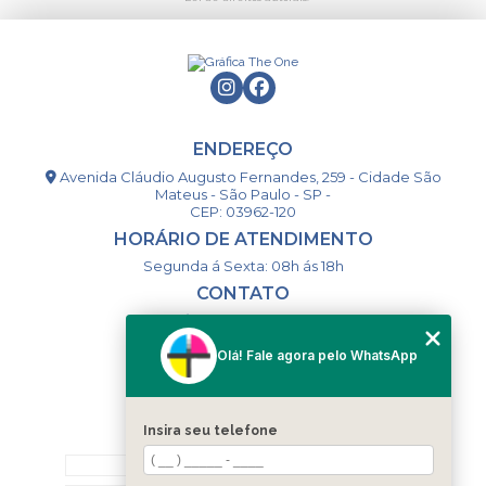
ENDEREÇO
Avenida Cláudio Augusto Fernandes, 259 - Cidade São
Mateus - São Paulo - SP -
CEP: 03962-120
HORÁRIO DE ATENDIMENTO
Segunda á Sexta: 08h ás 18h
CONTATO
(11) 98994-1867
(11) 98993-9556
Olá! Fale agora pelo WhatsApp
togsm1@gmail.com
Insira seu telefone
MENU
HOME