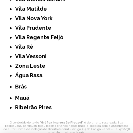
Vila Matilde
Vila Nova York
Vila Prudente
Vila Regente Feijó
Vila Ré
Vila Vessoni
Zona Leste
Água Rasa
Brás
Mauá
Ribeirão Pires
O conteúdo do texto "
Gráfica Impressão Piqueri
" é de direito reservado. Sua
reprodução, parcial ou total, mesmo citando nossos links, é proibida sem a autorização
do autor. Crime de violação de direito autoral – artigo 184 do Código Penal –
Lei 9610/98
- Lei de direitos autorais
.