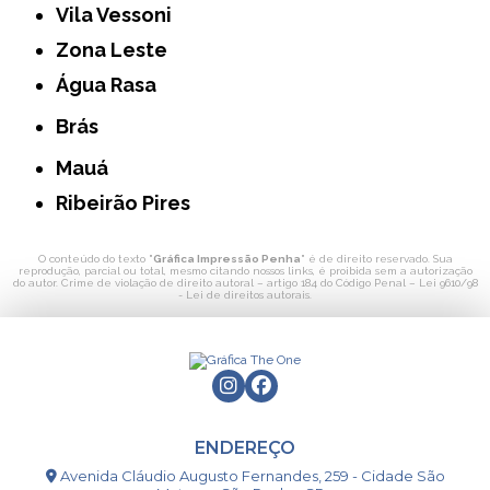
Vila Vessoni
Zona Leste
Água Rasa
Brás
Mauá
Ribeirão Pires
O conteúdo do texto "
Gráfica Impressão Penha
" é de direito reservado. Sua
reprodução, parcial ou total, mesmo citando nossos links, é proibida sem a autorização
do autor. Crime de violação de direito autoral – artigo 184 do Código Penal –
Lei 9610/98
- Lei de direitos autorais
.
ENDEREÇO
Avenida Cláudio Augusto Fernandes, 259 - Cidade São