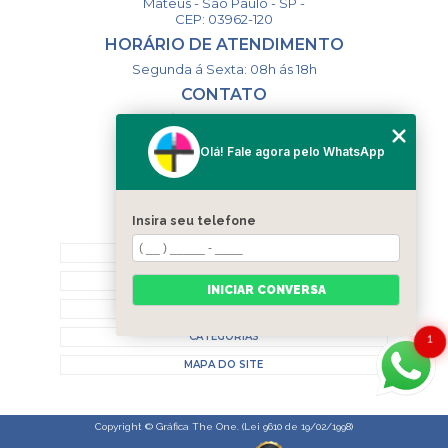
Mateus - São Paulo - SP -
CEP: 03962-120
HORÁRIO DE ATENDIMENTO
Segunda á Sexta: 08h ás 18h
CONTATO
(11) 98994-1867
(11) 98993-9556
Olá! Fale agora pelo WhatsApp
togsm1@gmail.com
Insira seu telefone
MENU
HOME
QUEM SOMOS
INICIAR CONVERSA
CONTATO
CATEGORIAS
1
MAPA DO SITE
Copyright © Gráfica The One. (Lei 9610 de 19/02/1998)