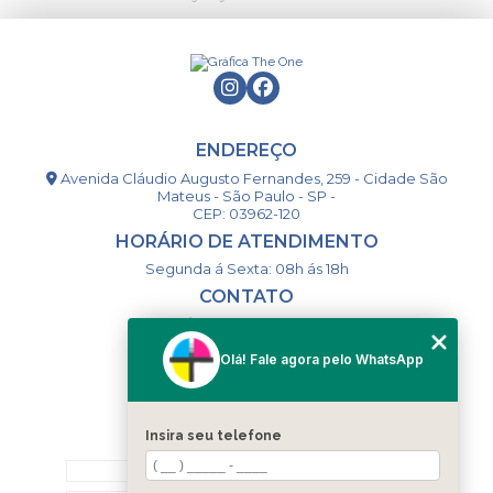
ENDEREÇO
Avenida Cláudio Augusto Fernandes, 259 - Cidade São
Mateus - São Paulo - SP -
CEP: 03962-120
HORÁRIO DE ATENDIMENTO
Segunda á Sexta: 08h ás 18h
CONTATO
(11) 98994-1867
(11) 98993-9556
Olá! Fale agora pelo WhatsApp
togsm1@gmail.com
Insira seu telefone
MENU
HOME