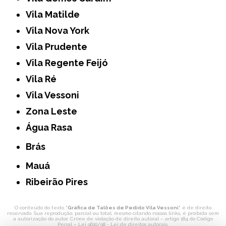
Vila Matilde
Vila Nova York
Vila Prudente
Vila Regente Feijó
Vila Ré
Vila Vessoni
Zona Leste
Água Rasa
Brás
Mauá
Ribeirão Pires
O conteúdo do texto "
Gráfica de Talões de Pedido Vila Vessoni
" é de direito
reservado. Sua reprodução, parcial ou total, mesmo citando nossos links, é proibida sem
a autorização do autor. Crime de violação de direito autoral – artigo 184 do Código
Penal –
Lei 9610/98 - Lei de direitos autorais
.