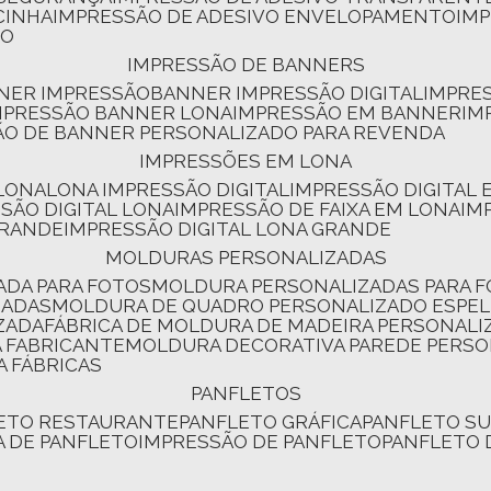
CINHA
IMPRESSÃO DE ADESIVO ENVELOPAMENTO
IM
RO
IMPRESSÃO DE BANNERS
NNER IMPRESSÃO
BANNER IMPRESSÃO DIGITAL
IMPRE
MPRESSÃO BANNER LONA
IMPRESSÃO EM BANNER
IM
ÃO DE BANNER PERSONALIZADO PARA REVENDA
IMPRESSÕES EM LONA
 LONA
LONA IMPRESSÃO DIGITAL
IMPRESSÃO DIGITAL
SSÃO DIGITAL LONA
IMPRESSÃO DE FAIXA EM LONA
IM
GRANDE
IMPRESSÃO DIGITAL LONA GRANDE
MOLDURAS PERSONALIZADAS
ADA PARA FOTOS
MOLDURA PERSONALIZADAS PARA 
ZADAS
MOLDURA DE QUADRO PERSONALIZADO ESPE
ZADA
FÁBRICA DE MOLDURA DE MADEIRA PERSONALI
 FABRICANTE
MOLDURA DECORATIVA PAREDE PERS
A FÁBRICAS
PANFLETOS
LETO RESTAURANTE
PANFLETO GRÁFICA
PANFLETO 
CA DE PANFLETO
IMPRESSÃO DE PANFLETO
PANFLETO