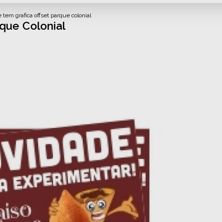
 tem grafica offset parque colonial
que Colonial