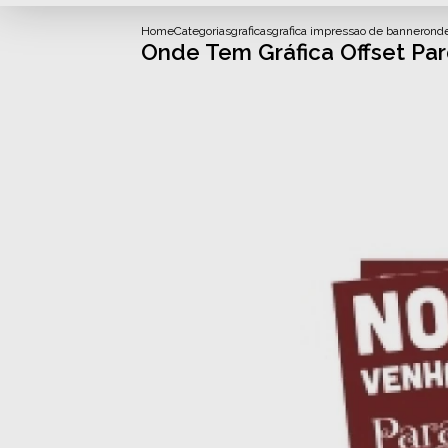
Home
Categorias
graficas
grafica impressao de banner
onde
Onde Tem Gráfica Offset Par