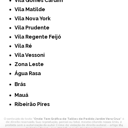
Vila Gomes Cardim
Vila Matilde
Vila Nova York
Vila Prudente
Vila Regente Feijó
Vila Ré
Vila Vessoni
Zona Leste
Água Rasa
Brás
Mauá
Ribeirão Pires
O conteúdo do texto "
Onde Tem Gráfica de Talões de Pedido Jardim Vera Cruz
" é
de direito reservado. Sua reprodução, parcial ou total, mesmo citando nossos links, é
proibida sem a autorização do autor. Crime de violação de direito autoral – artigo 184