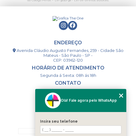
do Código Penal –
Lei 9610/98 - Lei de direitos autorais
.
ENDEREÇO
Avenida Cláudio Augusto Fernandes, 259 - Cidade São
Mateus - São Paulo - SP -
CEP: 03962-120
HORÁRIO DE ATENDIMENTO
Segunda á Sexta: 08h ás 18h
CONTATO
(11) 98994-1867
(11) 98993-9556
Olá! Fale agora pelo WhatsApp
togsm1@gmail.com
Insira seu telefone
MENU
HOME