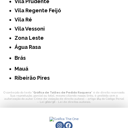
Vila Prudente
Vila Regente Feijó
Vila Ré
Vila Vessoni
Zona Leste
Água Rasa
Brás
Mauá
Ribeirão Pires
O conteúdo do texto "
Gráfica de Talões de Pedido Itaquera
" é de direito reservado.
Sua reprodução, parcial ou total, mesmo citando nossos links, é proibida sem a
autorização do autor. Crime de violação de direito autoral – artigo 184 do Código Penal
–
Lei 9610/98 - Lei de direitos autorais
.