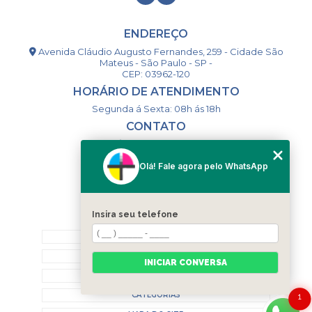
ENDEREÇO
Avenida Cláudio Augusto Fernandes, 259 - Cidade São
Mateus - São Paulo - SP -
CEP: 03962-120
HORÁRIO DE ATENDIMENTO
Segunda á Sexta: 08h ás 18h
CONTATO
(11) 98994-1867
(11) 98993-9556
Olá! Fale agora pelo WhatsApp
togsm1@gmail.com
Insira seu telefone
MENU
HOME
QUEM SOMOS
INICIAR CONVERSA
CONTATO
CATEGORIAS
1