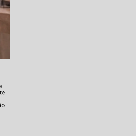
e
nte
ão