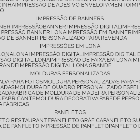
CINHA
IMPRESSÃO DE ADESIVO ENVELOPAMENTO
IM
RO
IMPRESSÃO DE BANNERS
NNER IMPRESSÃO
BANNER IMPRESSÃO DIGITAL
IMPRE
MPRESSÃO BANNER LONA
IMPRESSÃO EM BANNER
IM
ÃO DE BANNER PERSONALIZADO PARA REVENDA
IMPRESSÕES EM LONA
 LONA
LONA IMPRESSÃO DIGITAL
IMPRESSÃO DIGITAL
SSÃO DIGITAL LONA
IMPRESSÃO DE FAIXA EM LONA
IM
GRANDE
IMPRESSÃO DIGITAL LONA GRANDE
MOLDURAS PERSONALIZADAS
ADA PARA FOTOS
MOLDURA PERSONALIZADAS PARA 
ZADAS
MOLDURA DE QUADRO PERSONALIZADO ESPE
ZADA
FÁBRICA DE MOLDURA DE MADEIRA PERSONALI
 FABRICANTE
MOLDURA DECORATIVA PAREDE PERS
A FÁBRICAS
PANFLETOS
LETO RESTAURANTE
PANFLETO GRÁFICA
PANFLETO 
CA DE PANFLETO
IMPRESSÃO DE PANFLETO
PANFLETO