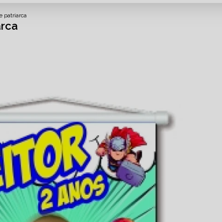
e patriarca
arca