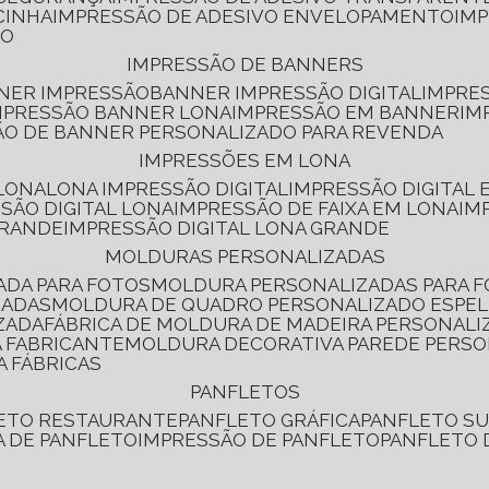
CINHA
IMPRESSÃO DE ADESIVO ENVELOPAMENTO
IM
RO
IMPRESSÃO DE BANNERS
NNER IMPRESSÃO
BANNER IMPRESSÃO DIGITAL
IMPRE
MPRESSÃO BANNER LONA
IMPRESSÃO EM BANNER
IM
ÃO DE BANNER PERSONALIZADO PARA REVENDA
IMPRESSÕES EM LONA
 LONA
LONA IMPRESSÃO DIGITAL
IMPRESSÃO DIGITAL
SSÃO DIGITAL LONA
IMPRESSÃO DE FAIXA EM LONA
IM
GRANDE
IMPRESSÃO DIGITAL LONA GRANDE
MOLDURAS PERSONALIZADAS
ADA PARA FOTOS
MOLDURA PERSONALIZADAS PARA 
ZADAS
MOLDURA DE QUADRO PERSONALIZADO ESPE
ZADA
FÁBRICA DE MOLDURA DE MADEIRA PERSONALI
 FABRICANTE
MOLDURA DECORATIVA PAREDE PERS
A FÁBRICAS
PANFLETOS
LETO RESTAURANTE
PANFLETO GRÁFICA
PANFLETO 
CA DE PANFLETO
IMPRESSÃO DE PANFLETO
PANFLETO