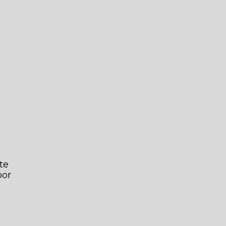
te
por