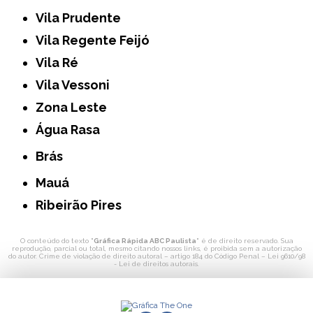
Vila Prudente
Vila Regente Feijó
Vila Ré
Vila Vessoni
Zona Leste
Água Rasa
Brás
Mauá
Ribeirão Pires
O conteúdo do texto "
Gráfica Rápida ABC Paulista
" é de direito reservado. Sua
reprodução, parcial ou total, mesmo citando nossos links, é proibida sem a autorização
do autor. Crime de violação de direito autoral – artigo 184 do Código Penal –
Lei 9610/98
- Lei de direitos autorais
.