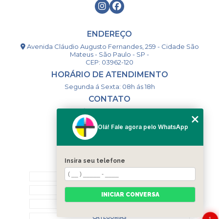
ENDEREÇO
Avenida Cláudio Augusto Fernandes, 259 - Cidade São
Mateus - São Paulo - SP -
CEP: 03962-120
HORÁRIO DE ATENDIMENTO
Segunda á Sexta: 08h ás 18h
CONTATO
(11) 98994-1867
(11) 98993-9556
Olá! Fale agora pelo WhatsApp
togsm1@gmail.com
Insira seu telefone
MENU
HOME
QUEM SOMOS
INICIAR CONVERSA
CONTATO
CATEGORIAS
1