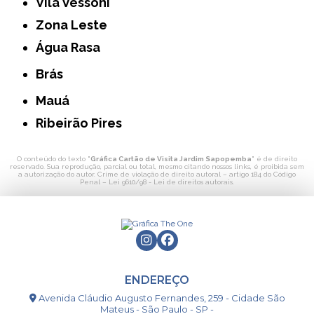
Vila Vessoni
Zona Leste
Água Rasa
Brás
Mauá
Ribeirão Pires
O conteúdo do texto "
Gráfica Cartão de Visita Jardim Sapopemba
" é de direito
reservado. Sua reprodução, parcial ou total, mesmo citando nossos links, é proibida sem
a autorização do autor. Crime de violação de direito autoral – artigo 184 do Código
Penal –
Lei 9610/98 - Lei de direitos autorais
.
ENDEREÇO
Avenida Cláudio Augusto Fernandes, 259 - Cidade São
Mateus - São Paulo - SP -