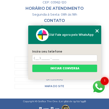
CEP: 03962-120
HORÁRIO DE ATENDIMENTO
Segunda á Sexta: 08h ás 18h
CONTATO
(11) 98994-1867
(11) 98993-9556
Olá! Fale agora pelo WhatsApp
togsm1@gmail.com
Insira seu telefone
MENU
HOME
QUEM SOMOS
INICIAR CONVERSA
CONTATO
CATEGORIAS
1
MAPA DO SITE
Copyright © Gráfica The One. (Lei 9610 de 19/02/1998)
HTML
CSS