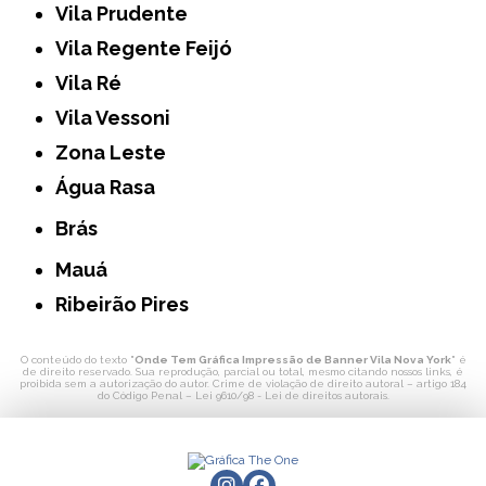
Vila Prudente
Vila Regente Feijó
Vila Ré
Vila Vessoni
Zona Leste
Água Rasa
Brás
Mauá
Ribeirão Pires
O conteúdo do texto "
Onde Tem Gráfica Impressão de Banner Vila Nova York
" é
de direito reservado. Sua reprodução, parcial ou total, mesmo citando nossos links, é
proibida sem a autorização do autor. Crime de violação de direito autoral – artigo 184
do Código Penal –
Lei 9610/98 - Lei de direitos autorais
.