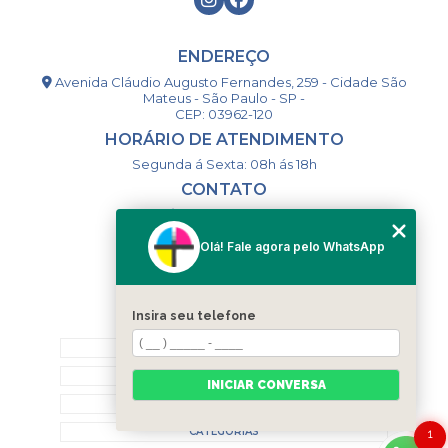
ENDEREÇO
Avenida Cláudio Augusto Fernandes, 259 - Cidade São
Mateus - São Paulo - SP -
CEP: 03962-120
HORÁRIO DE ATENDIMENTO
Segunda á Sexta: 08h ás 18h
CONTATO
(11) 98994-1867
(11) 98993-9556
Olá! Fale agora pelo WhatsApp
togsm1@gmail.com
Insira seu telefone
MENU
HOME
QUEM SOMOS
INICIAR CONVERSA
CONTATO
CATEGORIAS
1