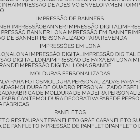
CINHA
IMPRESSÃO DE ADESIVO ENVELOPAMENTO
IM
RO
IMPRESSÃO DE BANNERS
NNER IMPRESSÃO
BANNER IMPRESSÃO DIGITAL
IMPRE
MPRESSÃO BANNER LONA
IMPRESSÃO EM BANNER
IM
ÃO DE BANNER PERSONALIZADO PARA REVENDA
IMPRESSÕES EM LONA
 LONA
LONA IMPRESSÃO DIGITAL
IMPRESSÃO DIGITAL
SSÃO DIGITAL LONA
IMPRESSÃO DE FAIXA EM LONA
IM
GRANDE
IMPRESSÃO DIGITAL LONA GRANDE
MOLDURAS PERSONALIZADAS
ADA PARA FOTOS
MOLDURA PERSONALIZADAS PARA 
ZADAS
MOLDURA DE QUADRO PERSONALIZADO ESPE
ZADA
FÁBRICA DE MOLDURA DE MADEIRA PERSONALI
 FABRICANTE
MOLDURA DECORATIVA PAREDE PERS
A FÁBRICAS
PANFLETOS
LETO RESTAURANTE
PANFLETO GRÁFICA
PANFLETO 
CA DE PANFLETO
IMPRESSÃO DE PANFLETO
PANFLETO