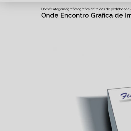
Home
Categorias
graficas
grafica de taloes de pedido
onde e
Onde Encontro Gráfica de Imp