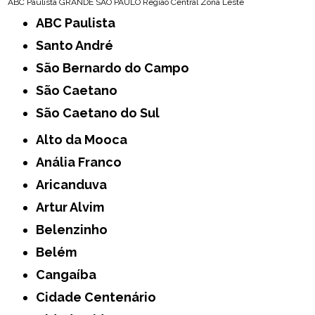
ABC Paulista
GRANDE SÃO PAULO
Região Central
Zona Leste
ABC Paulista
Santo André
São Bernardo do Campo
São Caetano
São Caetano do Sul
Alto da Mooca
Anália Franco
Aricanduva
Artur Alvim
Belenzinho
Belém
Cangaíba
Cidade Centenário