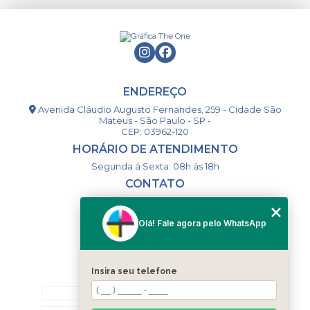
ENDEREÇO
Avenida Cláudio Augusto Fernandes, 259 - Cidade São
Mateus - São Paulo - SP -
CEP: 03962-120
HORÁRIO DE ATENDIMENTO
Segunda á Sexta: 08h ás 18h
CONTATO
(11) 98994-1867
(11) 98993-9556
Olá! Fale agora pelo WhatsApp
togsm1@gmail.com
Insira seu telefone
MENU
HOME