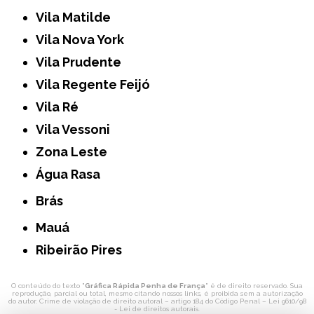
Vila Matilde
Vila Nova York
Vila Prudente
Vila Regente Feijó
Vila Ré
Vila Vessoni
Zona Leste
Água Rasa
Brás
Mauá
Ribeirão Pires
O conteúdo do texto "
Gráfica Rápida Penha de França
" é de direito reservado. Sua
reprodução, parcial ou total, mesmo citando nossos links, é proibida sem a autorização
do autor. Crime de violação de direito autoral – artigo 184 do Código Penal –
Lei 9610/98
- Lei de direitos autorais
.