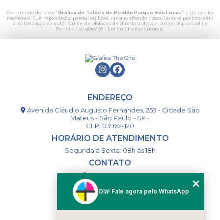
O conteúdo do texto "
Gráfica de Talões de Pedido Parque São Lucas
" é de direito
reservado. Sua reprodução, parcial ou total, mesmo citando nossos links, é proibida sem
a autorização do autor. Crime de violação de direito autoral – artigo 184 do Código
Penal –
Lei 9610/98 - Lei de direitos autorais
.
ENDEREÇO
Avenida Cláudio Augusto Fernandes, 259 - Cidade São
Mateus - São Paulo - SP -
CEP: 03962-120
HORÁRIO DE ATENDIMENTO
Segunda á Sexta: 08h ás 18h
CONTATO
(11) 98994-1867
(11) 98993-9556
Olá! Fale agora pelo WhatsApp
togsm1@gmail.com