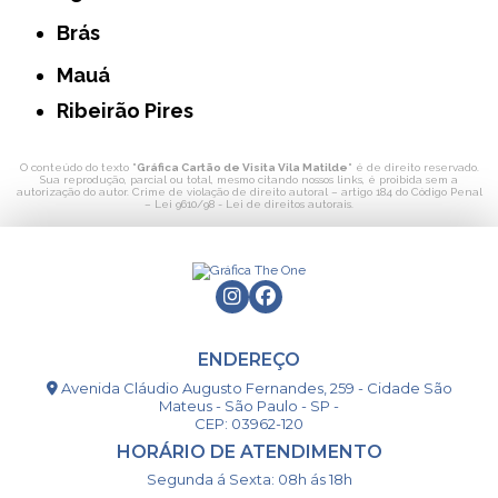
Brás
Mauá
Ribeirão Pires
O conteúdo do texto "
Gráfica Cartão de Visita Vila Matilde
" é de direito reservado.
Sua reprodução, parcial ou total, mesmo citando nossos links, é proibida sem a
autorização do autor. Crime de violação de direito autoral – artigo 184 do Código Penal
–
Lei 9610/98 - Lei de direitos autorais
.
ENDEREÇO
Avenida Cláudio Augusto Fernandes, 259 - Cidade São
Mateus - São Paulo - SP -
CEP: 03962-120
HORÁRIO DE ATENDIMENTO
Segunda á Sexta: 08h ás 18h