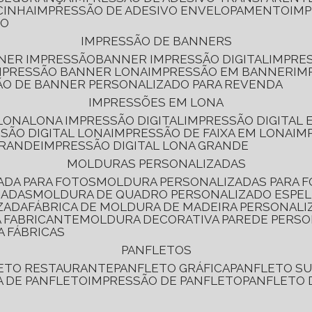
CINHA
IMPRESSÃO DE ADESIVO ENVELOPAMENTO
IM
RO
IMPRESSÃO DE BANNERS
NNER IMPRESSÃO
BANNER IMPRESSÃO DIGITAL
IMPRE
MPRESSÃO BANNER LONA
IMPRESSÃO EM BANNER
IM
ÃO DE BANNER PERSONALIZADO PARA REVENDA
IMPRESSÕES EM LONA
 LONA
LONA IMPRESSÃO DIGITAL
IMPRESSÃO DIGITAL
SSÃO DIGITAL LONA
IMPRESSÃO DE FAIXA EM LONA
IM
GRANDE
IMPRESSÃO DIGITAL LONA GRANDE
MOLDURAS PERSONALIZADAS
ADA PARA FOTOS
MOLDURA PERSONALIZADAS PARA 
ZADAS
MOLDURA DE QUADRO PERSONALIZADO ESPE
ZADA
FÁBRICA DE MOLDURA DE MADEIRA PERSONALI
 FABRICANTE
MOLDURA DECORATIVA PAREDE PERS
A FÁBRICAS
PANFLETOS
LETO RESTAURANTE
PANFLETO GRÁFICA
PANFLETO 
CA DE PANFLETO
IMPRESSÃO DE PANFLETO
PANFLETO