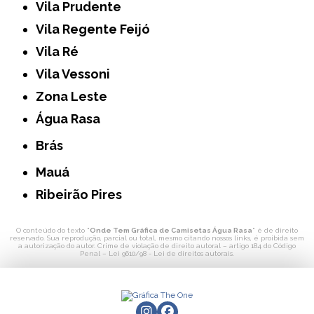
Vila Prudente
Vila Regente Feijó
Vila Ré
Vila Vessoni
Zona Leste
Água Rasa
Brás
Mauá
Ribeirão Pires
O conteúdo do texto "
Onde Tem Gráfica de Camisetas Água Rasa
" é de direito
reservado. Sua reprodução, parcial ou total, mesmo citando nossos links, é proibida sem
a autorização do autor. Crime de violação de direito autoral – artigo 184 do Código
Penal –
Lei 9610/98 - Lei de direitos autorais
.