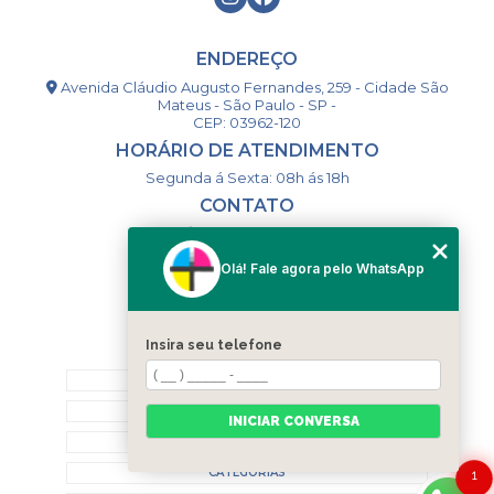
ENDEREÇO
Avenida Cláudio Augusto Fernandes, 259 - Cidade São
Mateus - São Paulo - SP -
CEP: 03962-120
HORÁRIO DE ATENDIMENTO
Segunda á Sexta: 08h ás 18h
CONTATO
(11) 98994-1867
(11) 98993-9556
Olá! Fale agora pelo WhatsApp
togsm1@gmail.com
Insira seu telefone
MENU
HOME
QUEM SOMOS
INICIAR CONVERSA
CONTATO
CATEGORIAS
1