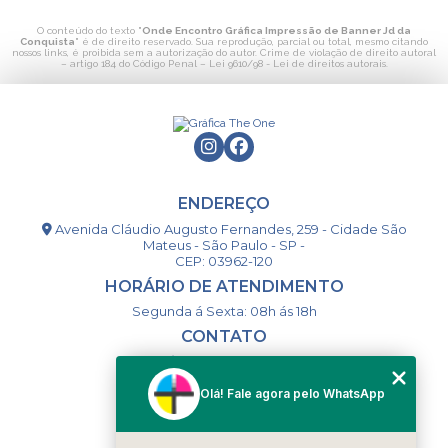
O conteúdo do texto "
Onde Encontro Gráfica Impressão de Banner Jd da
Conquista
" é de direito reservado. Sua reprodução, parcial ou total, mesmo citando
nossos links, é proibida sem a autorização do autor. Crime de violação de direito autoral
– artigo 184 do Código Penal –
Lei 9610/98 - Lei de direitos autorais
.
ENDEREÇO
Avenida Cláudio Augusto Fernandes, 259 - Cidade São
Mateus - São Paulo - SP -
CEP: 03962-120
HORÁRIO DE ATENDIMENTO
Segunda á Sexta: 08h ás 18h
CONTATO
(11) 98994-1867
(11) 98993-9556
Olá! Fale agora pelo WhatsApp
togsm1@gmail.com