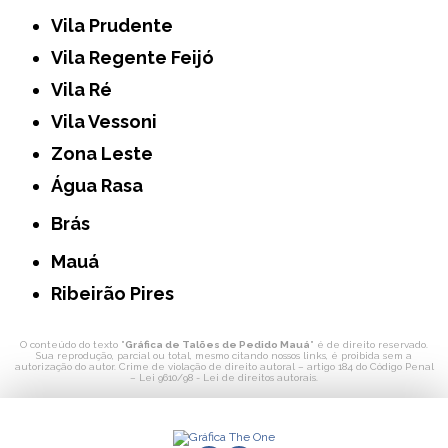
Vila Prudente
Vila Regente Feijó
Vila Ré
Vila Vessoni
Zona Leste
Água Rasa
Brás
Mauá
Ribeirão Pires
O conteúdo do texto "
Gráfica de Talões de Pedido Mauá
" é de direito reservado.
Sua reprodução, parcial ou total, mesmo citando nossos links, é proibida sem a
autorização do autor. Crime de violação de direito autoral – artigo 184 do Código Penal
–
Lei 9610/98 - Lei de direitos autorais
.