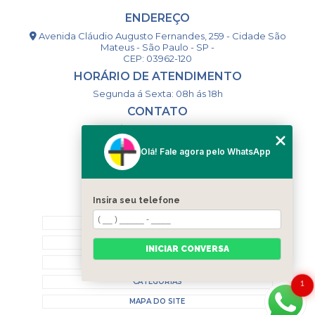
ENDEREÇO
Avenida Cláudio Augusto Fernandes, 259 - Cidade São
Mateus - São Paulo - SP -
CEP: 03962-120
HORÁRIO DE ATENDIMENTO
Segunda á Sexta: 08h ás 18h
CONTATO
(11) 98994-1867
(11) 98993-9556
Olá! Fale agora pelo WhatsApp
togsm1@gmail.com
Insira seu telefone
MENU
HOME
QUEM SOMOS
INICIAR CONVERSA
CONTATO
CATEGORIAS
1
MAPA DO SITE