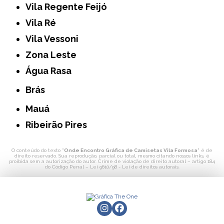
Vila Regente Feijó
Vila Ré
Vila Vessoni
Zona Leste
Água Rasa
Brás
Mauá
Ribeirão Pires
O conteúdo do texto "
Onde Encontro Gráfica de Camisetas Vila Formosa
" é de
direito reservado. Sua reprodução, parcial ou total, mesmo citando nossos links, é
proibida sem a autorização do autor. Crime de violação de direito autoral – artigo 184
do Código Penal –
Lei 9610/98 - Lei de direitos autorais
.