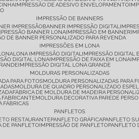
CINHA
IMPRESSÃO DE ADESIVO ENVELOPAMENTO
IM
RO
IMPRESSÃO DE BANNERS
NNER IMPRESSÃO
BANNER IMPRESSÃO DIGITAL
IMPRE
MPRESSÃO BANNER LONA
IMPRESSÃO EM BANNER
IM
ÃO DE BANNER PERSONALIZADO PARA REVENDA
IMPRESSÕES EM LONA
 LONA
LONA IMPRESSÃO DIGITAL
IMPRESSÃO DIGITAL
SSÃO DIGITAL LONA
IMPRESSÃO DE FAIXA EM LONA
IM
GRANDE
IMPRESSÃO DIGITAL LONA GRANDE
MOLDURAS PERSONALIZADAS
ADA PARA FOTOS
MOLDURA PERSONALIZADAS PARA 
ZADAS
MOLDURA DE QUADRO PERSONALIZADO ESPE
ZADA
FÁBRICA DE MOLDURA DE MADEIRA PERSONALI
 FABRICANTE
MOLDURA DECORATIVA PAREDE PERS
A FÁBRICAS
PANFLETOS
LETO RESTAURANTE
PANFLETO GRÁFICA
PANFLETO 
CA DE PANFLETO
IMPRESSÃO DE PANFLETO
PANFLETO