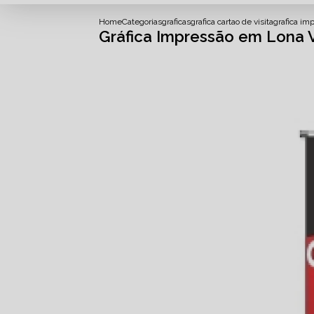
Home
Categorias
graficas
grafica cartao de visita
grafica im
Gráfica Impressão em Lona 