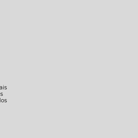
ais
es
dos