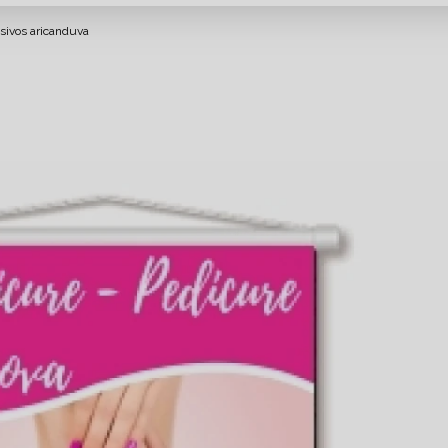
esivos aricanduva