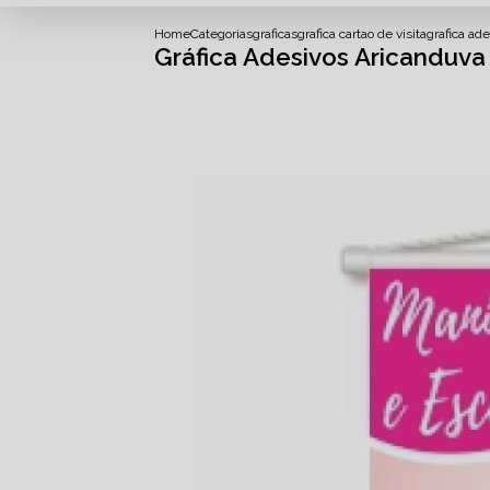
Home
Categorias
graficas
grafica cartao de visita
grafica ad
Gráfica Adesivos Aricanduva