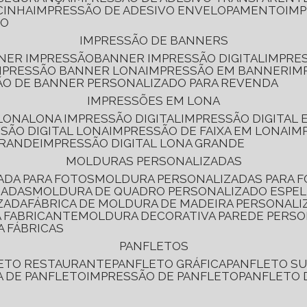
CINHA
IMPRESSÃO DE ADESIVO ENVELOPAMENTO
IM
RO
IMPRESSÃO DE BANNERS
NNER IMPRESSÃO
BANNER IMPRESSÃO DIGITAL
IMPRE
MPRESSÃO BANNER LONA
IMPRESSÃO EM BANNER
IM
ÃO DE BANNER PERSONALIZADO PARA REVENDA
IMPRESSÕES EM LONA
 LONA
LONA IMPRESSÃO DIGITAL
IMPRESSÃO DIGITAL
SSÃO DIGITAL LONA
IMPRESSÃO DE FAIXA EM LONA
IM
GRANDE
IMPRESSÃO DIGITAL LONA GRANDE
MOLDURAS PERSONALIZADAS
ADA PARA FOTOS
MOLDURA PERSONALIZADAS PARA 
ZADAS
MOLDURA DE QUADRO PERSONALIZADO ESPE
ZADA
FÁBRICA DE MOLDURA DE MADEIRA PERSONALI
 FABRICANTE
MOLDURA DECORATIVA PAREDE PERS
A FÁBRICAS
PANFLETOS
LETO RESTAURANTE
PANFLETO GRÁFICA
PANFLETO 
CA DE PANFLETO
IMPRESSÃO DE PANFLETO
PANFLETO